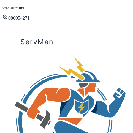
Gratuitement
080054271
ServMan