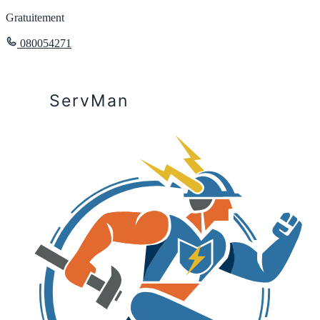
Gratuitement
080054271
ServMan