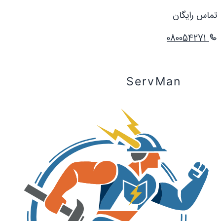
تماس رایگان
080054271
ServMan