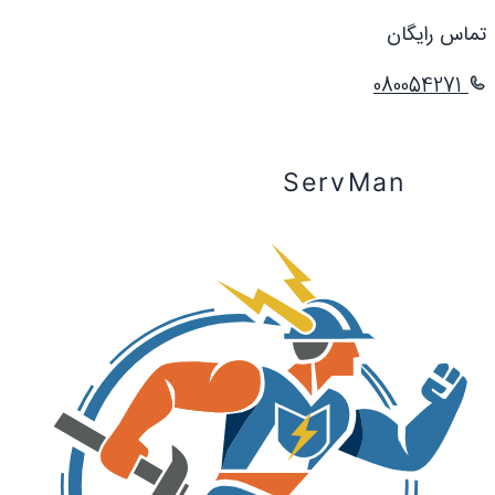
تماس رایگان
080054271
ServMan