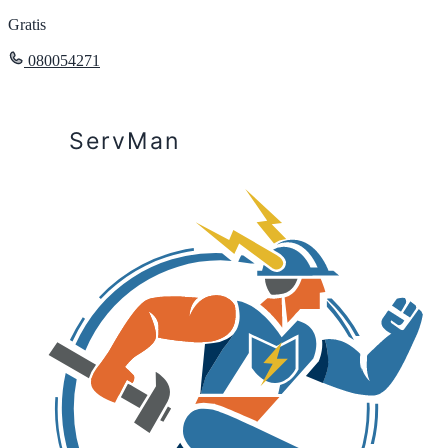
Gratis
080054271
ServMan