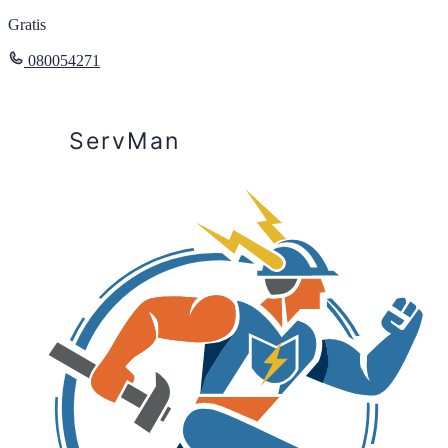
Gratis
080054271
ServMan