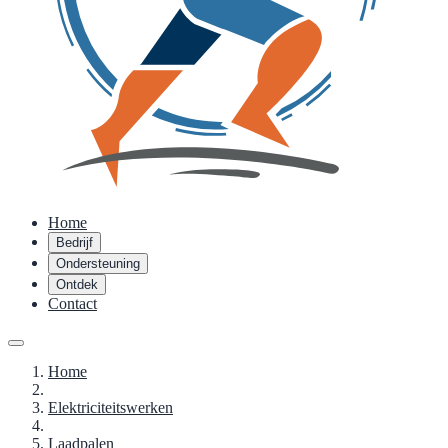
Home
Bedrijf
Ondersteuning
Ontdek
Contact
Home
Elektriciteitswerken
Laadpalen