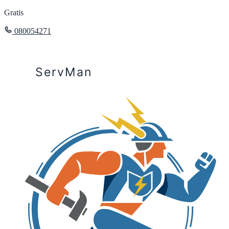
Gratis
080054271
ServMan