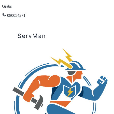
Gratis
080054271
ServMan