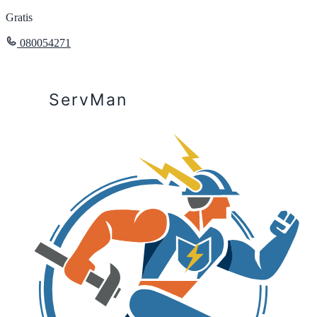
Gratis
080054271
ServMan