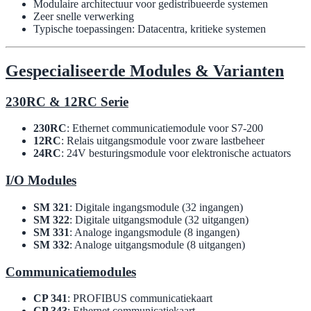
Modulaire architectuur voor gedistribueerde systemen
Zeer snelle verwerking
Typische toepassingen: Datacentra, kritieke systemen
Gespecialiseerde Modules & Varianten
230RC & 12RC Serie
230RC
: Ethernet communicatiemodule voor S7-200
12RC
: Relais uitgangsmodule voor zware lastbeheer
24RC
: 24V besturingsmodule voor elektronische actuators
I/O Modules
SM 321
: Digitale ingangsmodule (32 ingangen)
SM 322
: Digitale uitgangsmodule (32 uitgangen)
SM 331
: Analoge ingangsmodule (8 ingangen)
SM 332
: Analoge uitgangsmodule (8 uitgangen)
Communicatiemodules
CP 341
: PROFIBUS communicatiekaart
CP 343
: Ethernet communicatiekaart