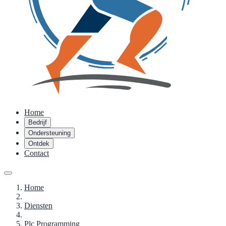
Home
Bedrijf
Ondersteuning
Ontdek
Contact
Home
Diensten
Plc Programming