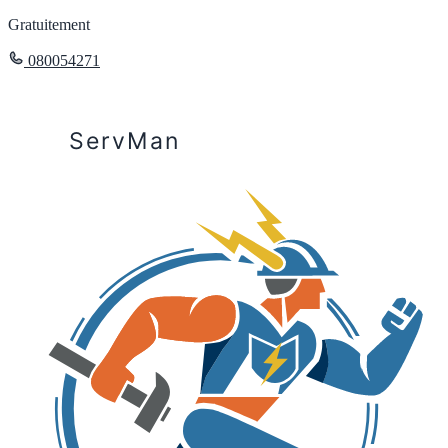
Gratuitement
080054271
ServMan